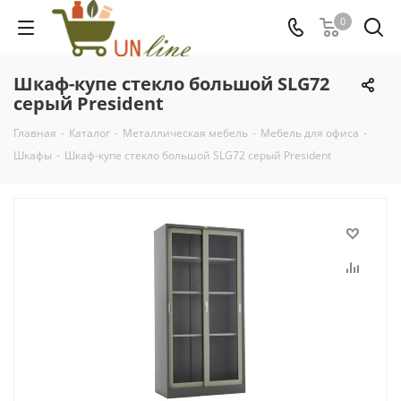
0
Шкаф-купе стекло большой SLG72
серый President
Главная
-
Каталог
-
Металлическая мебель
-
Мебель для офиса
-
Шкафы
-
Шкаф-купе стекло большой SLG72 серый President