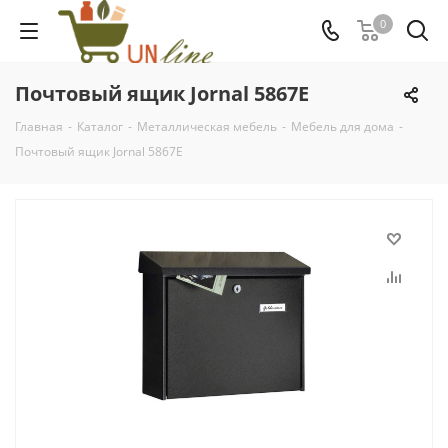
0
Почтовый ящик Jornal 5867E
Главная
-
Каталог
-
Металлическая мебель
-
Мебель для дома
-
Почтовый ящик Jornal 5867E