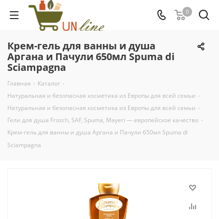
0
Крем-гель для ванны и душа
Аргана и Пачули 650мл Spuma di
Sciampagna
Главная
-
Каталог
-
Натуральная и безопасная косметика из Европы для всей семьи
-
Натуральная и безопасная косметика из Европы для всей семьи
-
Гели для душа Frosch, SAF, Spuma, Mayeri — европейское качество
-
Крем-гель для ванны и душа Аргана и Пачули 650мл Spuma di
Sciampagna