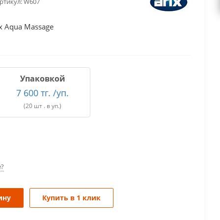
ртикул:
W607
x Aqua Massage
Упаковкой
7 600 тг. /уп.
(20 шт . в уп.)
е?
ину
Купить в 1 клик