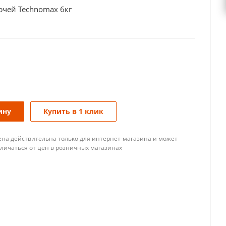
ючей Technomax 6кг
ину
Купить в 1 клик
ена действительна только для интернет-магазина и может
тличаться от цен в розничных магазинах