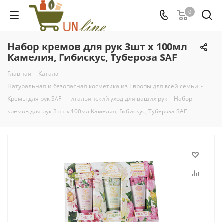
0
Набор кремов для рук 3шт х 100мл
Камелия, Гибискус, Тубероза SAF
Главная
-
Каталог
-
Натуральная и безопасная косметика из Европы для всей семьи
-
Кремы для рук SAF — итальянский уход для ваших рук
-
Набор
кремов для рук 3шт х 100мл Камелия, Гибискус, Тубероза SAF