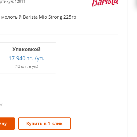
ртикул:
12911
олотый Barista Mio Strong 225гр
Упаковкой
17 940 тг. /уп.
(12 шт . в уп.)
е?
ину
Купить в 1 клик