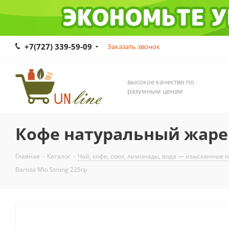
+7(727) 339-59-09
Заказать звонок
высокое качество по
разумным ценам
Кофе натуральный жарен
Главная
-
Каталог
-
Чай, кофе, соки, лимонады, вода — изысканные 
Barista Mio Strong 225гр