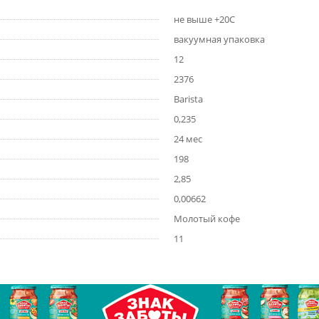
не выше +20С
вакуумная упаковка
12
2376
Barista
0,235
24 мес
198
2,85
0,00662
Молотый кофе
11