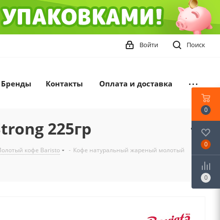
Войти
Поиск
Бренды
Контакты
Оплата и доставка
0
trong 225гр
0
олотый кофе Baristo
-
Кофе натуральный жареный молотый
0