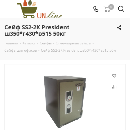
0
Сейф SS2-2К President
ш350*г430*в515 50кг
Главная
-
Каталог
-
Сейфы
-
Огнеупорные сейфы
-
Сейфы для офисов
-
Сейф SS2-2К President ш350*г430*в515 50кг