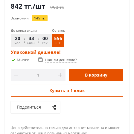
842
тг.
/шт
990
тг.
Экономия
149
тг.
До конца акции
Остаток
20
33
00
556
час.
мин.
сек.
шт.
Упаковкой дешевле!
Много
Нашли дешевле?
В корзину
Купить в 1 клик
Поделиться
Цена действительна только для интернет-магазина и может
отличаться от цен в розничных магазинах