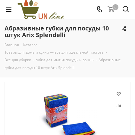
0
Абразивные губки для посуды 10
штук Arix Splendelli
Главная
-
Каталог
-
Товары для дома и кухни — всё для идеальной чистоты
-
Все для уборки
-
губки для мытья посуды и ванны
-
Абразивные
губки для посуды 10 штук Arix Splendelli