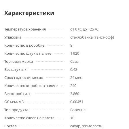
Характеристики
Температура хранения
от 0 ᵒС до +25 ᵒС
Упаковка
стеклобанка (твист-офф)
Количество в коробке
8
Количество штук в палете
1 920
Торговая марка
Сава
Вес штуки, кг
0,48
Срок годности, месяц
24 мес
Количество коробок в палете
240
Вес коробки, кг
3,860
Объем, м3
0,00451
Тип продукта
Варенье
Количество слоев на палете
10
Состав
сахар, жимолость