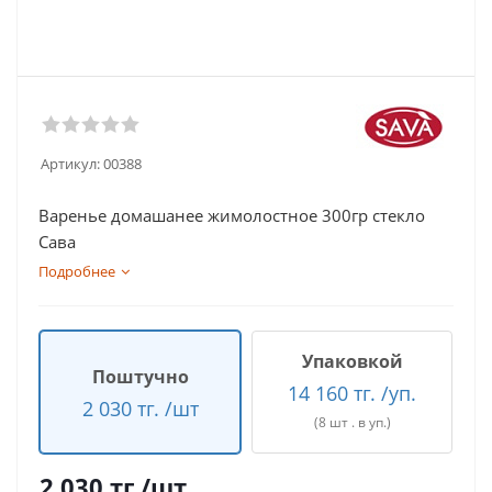
Артикул:
00388
Варенье домашанее жимолостное 300гр стекло
Сава
Подробнее
Упаковкой
Поштучно
14 160 тг. /уп.
2 030 тг. /шт
(8 шт . в уп.)
2 030
тг.
/шт