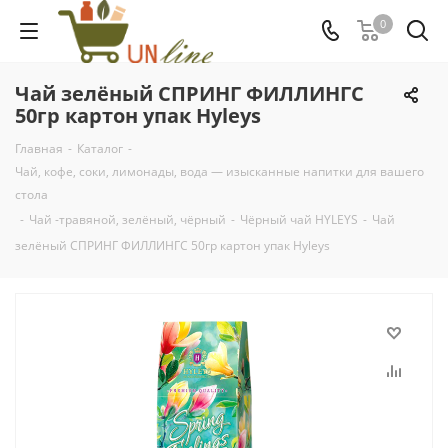
0
Чай зелёный СПРИНГ ФИЛЛИНГС
50гр картон упак Hyleys
Главная
-
Каталог
-
Чай, кофе, соки, лимонады, вода — изысканные напитки для вашего
стола
-
Чай -травяной, зелёный, чёрный
-
Чёрный чай HYLEYS
-
Чай
зелёный СПРИНГ ФИЛЛИНГС 50гр картон упак Hyleys