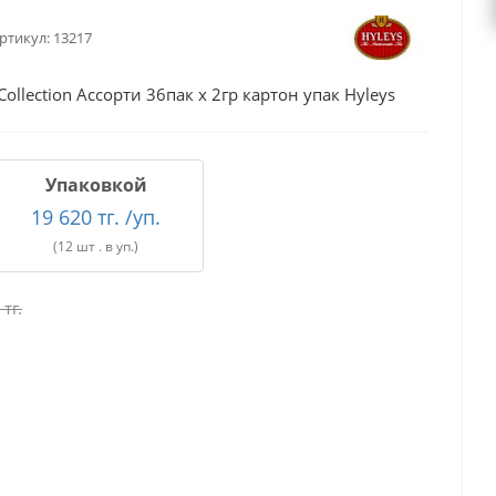
ртикул:
13217
llection Ассорти 36пак х 2гр картон упак Hyleys
Упаковкой
19 620 тг. /уп.
(12 шт . в уп.)
тг.