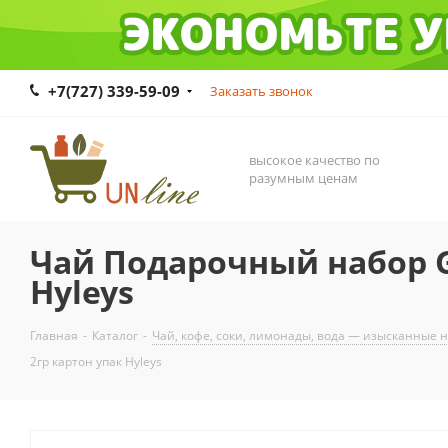
+7(727) 339-59-09
Заказать звонок
высокое качество по
разумным ценам
Чай Подарочный набор Gif
Hyleys
Главная
-
Каталог
-
Чай, кофе, соки, лимонады, вода — изысканные 
2гр картон упак Hyleys