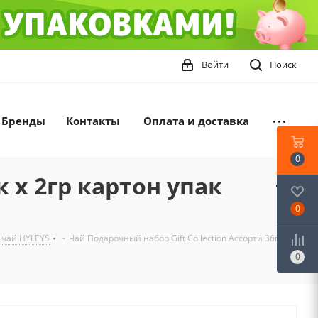
Войти
Поиск
Бренды
Контакты
Оплата и доставка
0
к х 2гр картон упак
0
 чай HYLEYS
-
Чай Подарочный набор Gift Collection Ассорти 36пак х
0