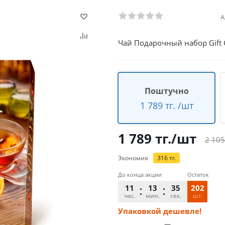
А
Чай Подарочный набор Gift Co
Поштучно
1 789 тг. /шт
1 789
тг.
/шт
2 105
Экономия
316
тг.
До конца акции
Остаток
11
13
35
202
час.
мин.
сек.
шт.
Упаковкой дешевле!