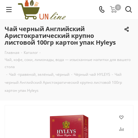
0
Чай черный Английский
Аристократический крупно
листовой 100гр картон упак Hyleys
Главная
-
Каталог
-
Чай, кофе, соки, лимонады, вода — изысканные напитки для вашего
стола
-
Чай -травяной, зелёный, чёрный
-
Чёрный чай HYLEYS
-
Чай
черный Английский Аристократический крупно листовой 100гр
картон упак Hyleys