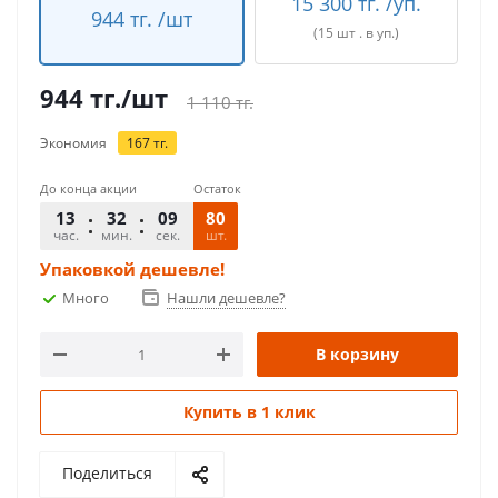
15 300 тг. /уп.
944 тг. /шт
(15 шт . в уп.)
944
тг.
/шт
1 110
тг.
Экономия
167
тг.
До конца акции
Остаток
13
32
09
80
час.
мин.
сек.
шт.
Упаковкой дешевле!
Много
Нашли дешевле?
В корзину
Купить в 1 клик
Поделиться