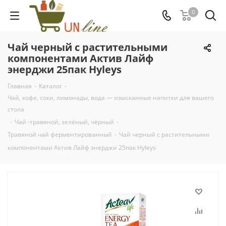
0
Чай черный с растительными
компонентами Актив Лайф
энерджи 25пак Hyleys
Главная
-
Каталог
-
Чай, кофе, соки, лимонады, вода — изысканные напитки для вашего
стола
-
Чай -травяной, зелёный, чёрный
-
Травяной чай ферментированный
-
Чай черный с растительными
компонентами Актив Лайф энерджи 25пак Hyleys