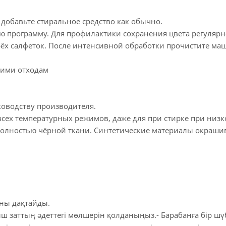
 добавьте стиральное средство как обычно.
 программу. Для профилактики сохранения цвета регулярно
ёх салфеток. После интенсивной обработки прочистите маши
ними отходам
уководству производителя.
всех температурных режимов, даже для при стирке при низк
полностью чёрной ткани. Синтетические материалы окраши
аны дақтайды.
ыш заттың әдеттегі мөлшерін қолданыңыз.- Барабанға бір шү