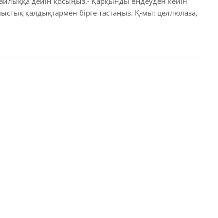
 майлыққа дейін қосыңыз.- Қарқынды өңдеуден кейін
мыстық қалдықтармен бірге тастаңыз. Қ-мы: целлюлаза,