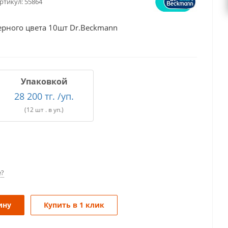
ртикул:
55864
ерного цвета 10шт Dr.Beckmann
Упаковкой
28 200 тг. /уп.
(12 шт . в уп.)
е?
ину
Купить в 1 клик