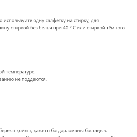
 используйте одну салфетку на стирку, для
ну стиркой без белья при 40 ° C или стиркой тёмного
ой температуре.
ванию не поддаются.
беректі қойып, қажетті бағдарламаны бастаңыз.