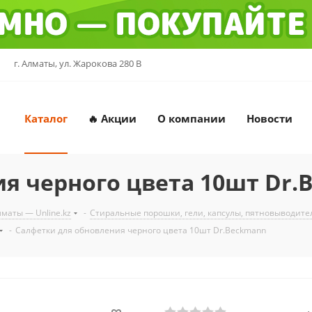
г. Алматы, ул. Жарокова 280 В
Каталог
🔥 Акции
О компании
Новости
я черного цвета 10шт Dr.
маты — Unline.kz
-
Стиральные порошки, гели, капсулы, пятновыводит
-
Салфетки для обновления черного цвета 10шт Dr.Beckmann