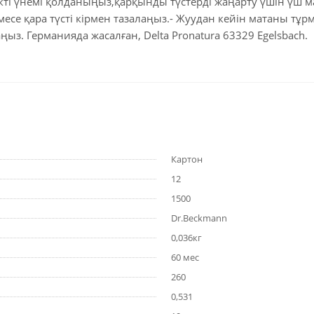
ректі үнемі қолданыңыз,қарқынды түстерді жаңарту үшін үш
есе қара түсті кірмен тазалаңыз.- Жуудан кейін матаны тұр
з. Германияда жасалған, Delta Pronatura 63329 Egelsbach.
Картон
12
1500
Dr.Beckmann
0,036кг
60 мес
260
0,531