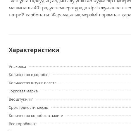
Түсті ұстап қалудың алдын алу үшін әр жууға бір шүбе
машинаны 40 градус температурада кірсіз жуғышпен нем
натрий карбонаты. Жарамдылық мерзімін орамнан қараңы
Характеристики
Упаковка
Количество в коробке
Количество штук в палете
Торговая марка
Вес штуки, кг
Срок годности, месяц
Количество коробок в палете
Вес коробки, кг