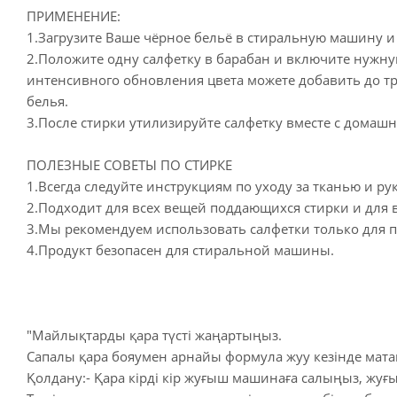
ПРИМЕНЕНИЕ:
1.Загрузите Ваше чёрное бельё в стиральную машину и
2.Положите одну салфетку в барабан и включите нужную
интенсивного обновления цвета можете добавить до тр
белья.
3.После стирки утилизируйте салфетку вместе с домаш
ПОЛЕЗНЫЕ СОВЕТЫ ПО СТИРКЕ
1.Всегда следуйте инструкциям по уходу за тканью и р
2.Подходит для всех вещей поддающихся стирки и для 
3.Мы рекомендуем использовать салфетки только для 
4.Продукт безопасен для стиральной машины.
"Майлықтарды қара түсті жаңартыңыз.
Сапалы қара бояумен арнайы формула жуу кезінде мат
Қолдану:- Қара кірді кір жуғыш машинаға салыңыз, жуғ