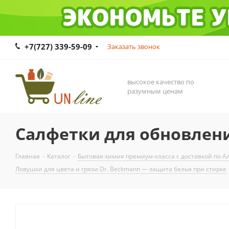
+7(727) 339-59-09
Заказать звонок
высокое качество по
разумным ценам
Салфетки для обновлени
Главная
-
Каталог
-
Бытовая химия премиум-класса с доставкой по Ал
Ловушки для цвета и грязи Dr. Beckmann — защита белья при стирке