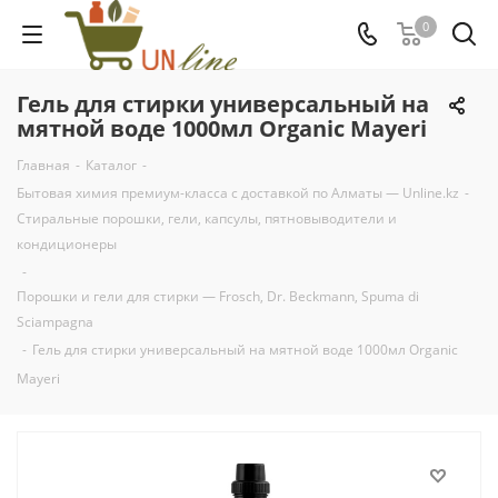
0
Гель для стирки универсальный на
мятной воде 1000мл Organic Mayeri
Главная
-
Каталог
-
Бытовая химия премиум-класса с доставкой по Алматы — Unline.kz
-
Стиральные порошки, гели, капсулы, пятновыводители и
кондиционеры
-
Порошки и гели для стирки — Frosch, Dr. Beckmann, Spuma di
Sciampagna
-
Гель для стирки универсальный на мятной воде 1000мл Organic
Mayeri