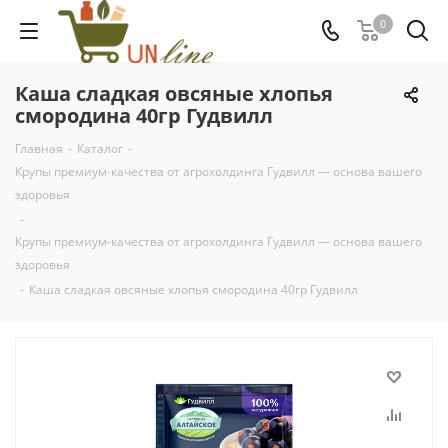
0
Каша сладкая овсяные хлопья
смородина 40гр Гудвилл
Главная
-
Каталог
-
Крупы премиум-качества от агрохолдинга Гудвилл — основа вашего
здоровья
-
Крупы премиум-качества от агрохолдинга Гудвилл — основа вашего
здоровья
-
Каша сладкая овсяные хлопья смородина 40гр Гудвилл