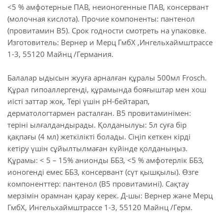
<5 % амфотерные ПАВ, неионогенные ПАВ, консервант
(молочная кислота). Прочие компоненты: пантенол
(провитамин B5). Срок годности смотреть на упаковке.
Изготовитель: Вернер и Мерц ГмбХ ,Ингельхаймштрассе
1-3, 55120 Майнц /Германия.
Балалар ыдысын жууға арналған құралы 500мл Frosch.
Құрал гипоаллергенді, құрамында бояғыштар мен хош
иісті заттар жоқ. Тері үшін pH-бейтарап,
дерматологтармен расталған. B5 провитаминімен:
теріні ылғалдандырады. Қолданылуы: 5л суға бір
қақпағы (4 мл) жеткілікті болады. Сіңіп кеткен кірді
кетіру үшін сұйылтылмаған күйінде қолданыңыз.
Құрамы: < 5 – 15% анионды ББЗ, <5 % амфотерлік ББЗ,
ионогенді емес ББЗ, консервант (сүт қышқылы). Өзге
компоненттер: пантенол (B5 провитамині). Сақтау
мерзімін орамнан қарау керек. Д-шы: Вернер және Мерц
ГмбХ, Ингельхаймштрассе 1-3, 55120 Майнц /Герм.