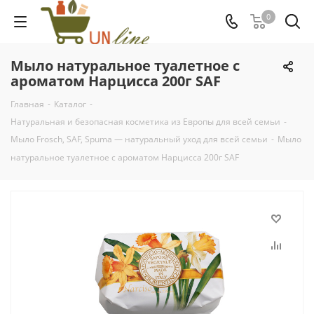
0
Мыло натуральное туалетное с
ароматом Нарцисса 200г SAF
Главная
-
Каталог
-
Натуральная и безопасная косметика из Европы для всей семьи
-
Мыло Frosch, SAF, Spuma — натуральный уход для всей семьи
-
Мыло
натуральное туалетное с ароматом Нарцисса 200г SAF