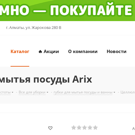
г. Алматы, ул. Жарокова 280 В
Каталог
🔥 Акции
О компании
Новости
мытья посуды Arix
истоты
-
Все для уборки
-
губки для мытья посуды и ванны
-
Целлюло
А