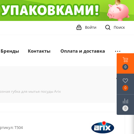
Войти
Поиск
Бренды
Контакты
Оплата и доставка
0
0
зная губка для мытья посуды Arix
0
ртикул:
T504