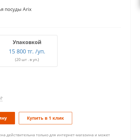
я посуды Arix
Упаковкой
15 800 тг. /уп.
(20 шт . в уп.)
е?
ину
Купить в 1 клик
ена действительна только для интернет-магазина и может