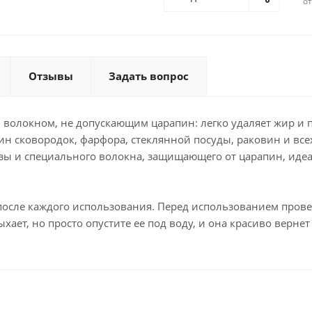
о
Отзывы
Задать вопрос
волокном, не допускающим царапин: легко удаляет жир и пя
н сковородок, фарфора, стеклянной посуды, раковин и все
озы и специального волокна, защищающего от царапин, иде
осле каждого использования. Перед использованием провер
ает, но просто опустите ее под воду, и она красиво верне