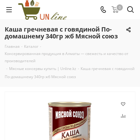
0
Каша гречневая с говядиной По-
домашнему 340гр жб Мясной союз
Главная
-
Каталог
-
Консервированная продукция в Алматы — свежесть и качество от
производителей
-
Мясные консервы купить | Unline.kz
-
Каша гречневая с говядиной
По-домашнему 340гр жб Мясной союз