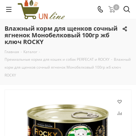
0
Влажный корм для щенков сочный
ягненок Монобелковый 100гр жб
ключ ROCKY
Главная
-
Каталог
-
Премиальные корма для кошек и собак PERFECAT и ROCKY
-
Влажный
корм для щенков сочный ягненок Монобелковый 100гр жб ключ
ROCKY