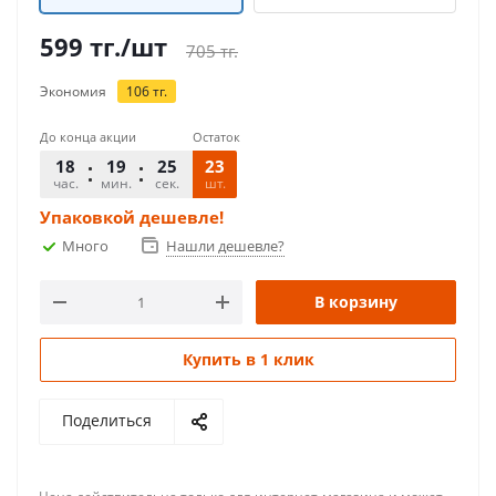
599
тг.
/шт
705
тг.
Экономия
106
тг.
До конца акции
Остаток
18
19
25
23
час.
мин.
сек.
шт.
Упаковкой дешевле!
Много
Нашли дешевле?
В корзину
Купить в 1 клик
Поделиться