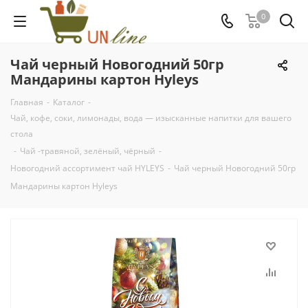
0
Чай черный Новогодний 50гр
Мандарины картон Hyleys
Главная
-
Каталог
-
Чай, кофе, соки, лимонады, вода — изысканные напитки для вашего
стола
-
Чай -травяной, зелёный, чёрный
-
Новогодний ассортимент чай HYLEYS
-
Чай черный Новогодний 50гр
Мандарины картон Hyleys