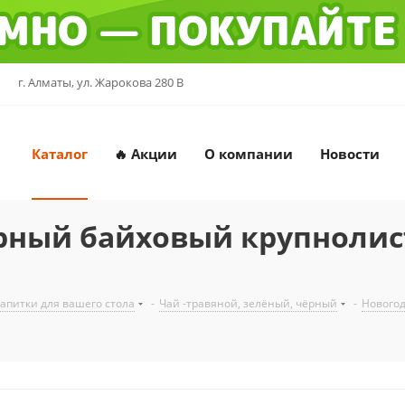
г. Алматы, ул. Жарокова 280 В
Каталог
🔥 Акции
О компании
Новости
ерный байховый крупноли
напитки для вашего стола
-
Чай -травяной, зелёный, чёрный
-
Новогод