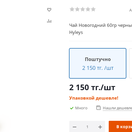
А
Чай Новогодний 60гр черны
Hyleys
Поштучно
2 150 тг. /шт
2 150
тг.
/шт
Упаковкой дешевле!
Много
Нашли дешевл
В корз