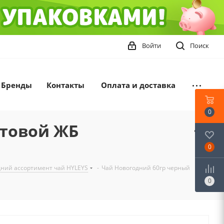
Войти
Поиск
Бренды
Контакты
Оплата и доставка
0
стовой ЖБ
0
ний ассортимент чай HYLEYS
-
Чай Новогодний 60гр черный
0