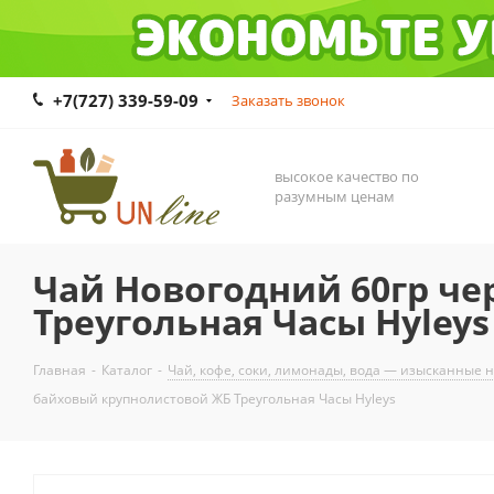
+7(727) 339-59-09
Заказать звонок
высокое качество по
разумным ценам
Чай Новогодний 60гр ч
Треугольная Часы Hyleys
Главная
-
Каталог
-
Чай, кофе, соки, лимонады, вода — изысканные 
байховый крупнолистовой ЖБ Треугольная Часы Hyleys