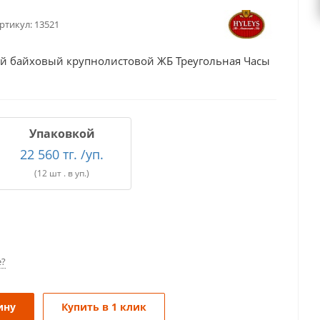
ртикул:
13521
й байховый крупнолистовой ЖБ Треугольная Часы
Упаковкой
22 560 тг. /уп.
(12 шт . в уп.)
е?
ину
Купить в 1 клик