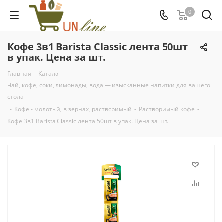
0
Кофе 3в1 Barista Classic лента 50шт
в упак. Цена за шт.
Главная
-
Каталог
-
Чай, кофе, соки, лимонады, вода — изысканные напитки для вашего
стола
-
Кофе - молотый, в зернах, растворимый
-
Растворимый кофе
-
Кофе 3в1 Barista Classic лента 50шт в упак. Цена за шт.