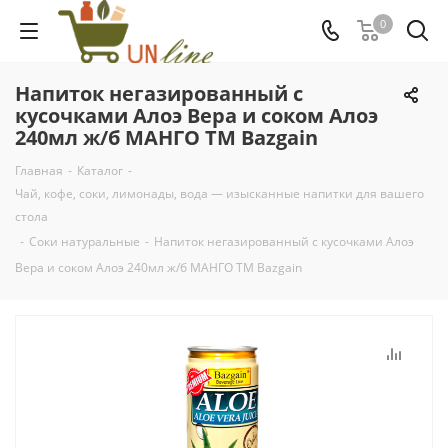
0
Напиток негазированный с
кусочками Алоэ Вера и соком Алоэ
240мл ж/б МАНГО ТМ Bazgain
Главная
-
Каталог
-
Чай, кофе, соки, лимонады, вода — изысканные напитки для вашего
стола
-
Соки натуральные
-
Напиток негазированный с кусочками Алоэ
Вера и соком Алоэ 240мл ж/б МАНГО ТМ Bazgain