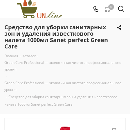
0
Средство для уборки санитарных
зон и удаления известкового
налета 1000мл Sanet perfect Green
Care
Главная
-
Каталог
-
Green Care Professional — экологичная чистота профессионального
уровня
-
Green Care Professional — экологичная чистота профессионального
уровня
-
Средство для уборки санитарных зон и удаления известкового
налета 1000мл Sanet perfect Green Care