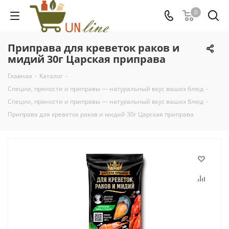
0
Приправа для креветок раков и
мидий 30г Царская приправа
Главная
-
Каталог
-
Специи, пряности и приправы — натуральный вкус ваших блюд
-
Специи, пряности и приправы — натуральный вкус ваших блюд
-
Приправа для креветок раков и мидий 30г Царская приправа