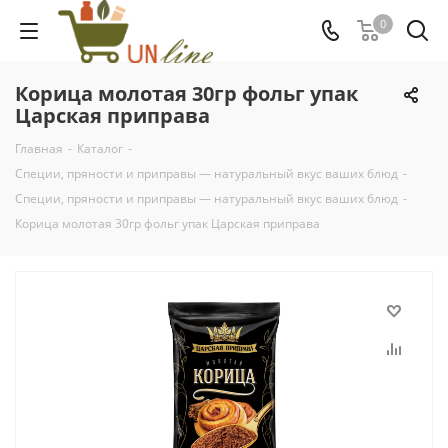
0
Корица молотая 30гр фольг упак
Царская приправа
Главная
-
Каталог
-
Специи, пряности и приправы — натуральный вкус ваших блюд
-
Специи, пряности и приправы — натуральный вкус ваших блюд
-
Корица молотая 30гр фольг упак Царская приправа