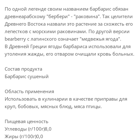
По одной легенде своим названием барбарис обязан
древнеарабскому "бербери" - "раковина". Так целители
Древнего Востока назвали это растение за схожесть его
лепестков с морскими раковинами. По другой версии
bearberry с латинского означает "медвежья ягода".
В Древней Греции ягоды барбариса использовали для
утоления жажды, его отваром очищали кровь больных.
Состав продукта
Барбарис сушеный
Область применения
Использовать в кулинарии в качестве приправы для
круп, бобовых, мясных блюд, мяса птицы.
Пищевая ценность
Углеводы (г/100г)8,0
Жиры (г/100г)0,0