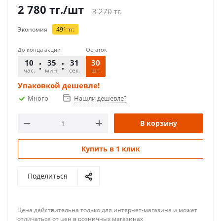
2 780
тг.
/шт
3 270
тг.
Экономия
491
тг.
До конца акции
Остаток
10
35
30
30
час.
мин.
сек.
шт.
Упаковкой дешевле!
Много
Нашли дешевле?
В корзину
Купить в 1 клик
Поделиться
Цена действительна только для интернет-магазина и может
отличаться от цен в розничных магазинах