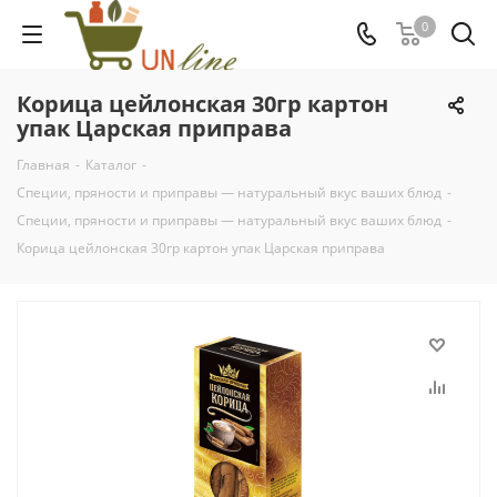
0
Корица цейлонская 30гр картон
упак Царская приправа
Главная
-
Каталог
-
Специи, пряности и приправы — натуральный вкус ваших блюд
-
Специи, пряности и приправы — натуральный вкус ваших блюд
-
Корица цейлонская 30гр картон упак Царская приправа