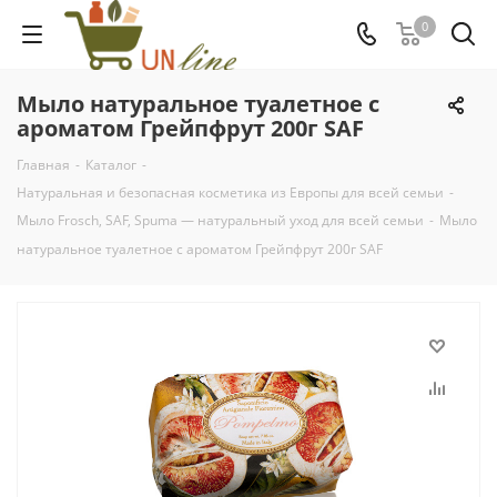
0
Мыло натуральное туалетное с
ароматом Грейпфрут 200г SAF
Главная
-
Каталог
-
Натуральная и безопасная косметика из Европы для всей семьи
-
Мыло Frosch, SAF, Spuma — натуральный уход для всей семьи
-
Мыло
натуральное туалетное с ароматом Грейпфрут 200г SAF