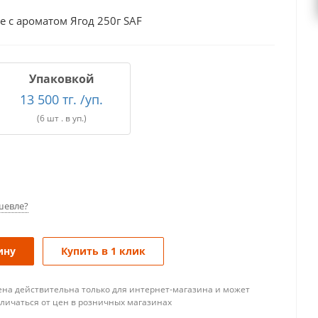
 с ароматом Ягод 250г SAF
Упаковкой
13 500 тг. /уп.
(6 шт . в уп.)
шевле?
ину
Купить в 1 клик
ена действительна только для интернет-магазина и может
тличаться от цен в розничных магазинах