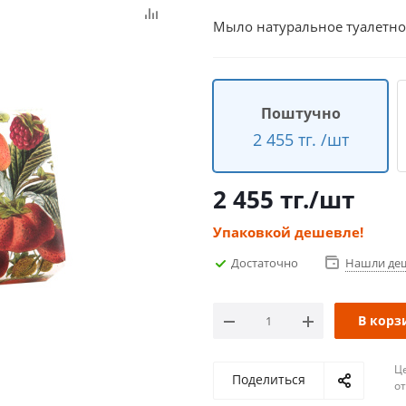
Мыло натуральное туалетное
Поштучно
2 455 тг. /шт
2 455
тг.
/шт
Упаковкой дешевле!
Достаточно
Нашли де
В корз
Ц
Поделиться
о