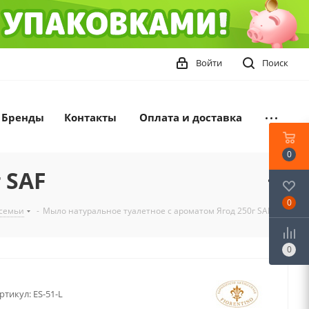
Войти
Поиск
Бренды
Контакты
Оплата и доставка
0
 SAF
0
 семьи
-
Мыло натуральное туалетное с ароматом Ягод 250г SAF
0
ртикул:
ES-51-L