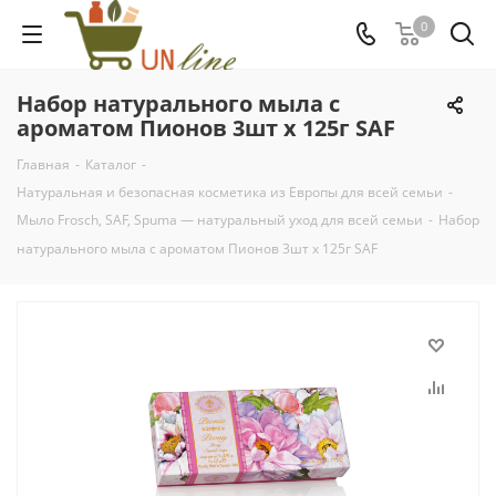
0
Набор натурального мыла с
ароматом Пионов 3шт х 125г SAF
Главная
-
Каталог
-
Натуральная и безопасная косметика из Европы для всей семьи
-
Мыло Frosch, SAF, Spuma — натуральный уход для всей семьи
-
Набор
натурального мыла с ароматом Пионов 3шт х 125г SAF