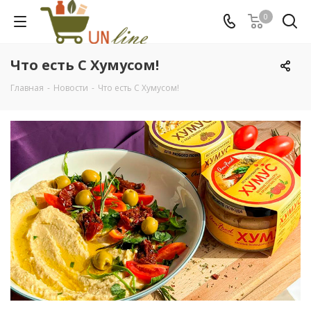
0
Что есть С Хумусом!
Главная
-
Новости
-
Что есть С Хумусом!