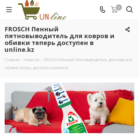
0
FROSCH Пенный
пятновыводитель для ковров и
обивки теперь доступен в
unline.kz
Главная
-
Новости
-
FROSCH Пенный пятновыводитель для ковров и
обивки теперь доступен в unline.kz