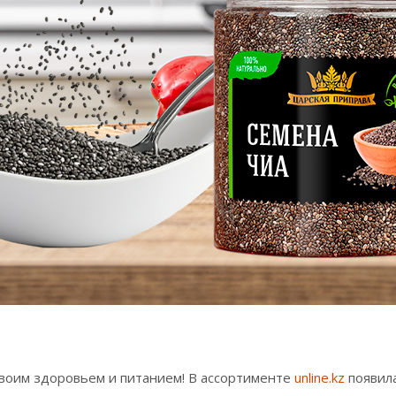
а своим здоровьем и питанием! В ассортименте
unline.kz
появила