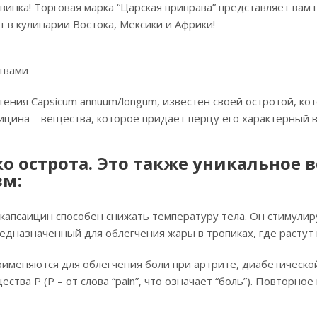
нка! Торговая марка “Царская приправа” представляет вам 
в кулинарии Востока, Мексики и Африки!
твами
ения Capsicum annuum/longum, известен своей остротой, кото
цина – вещества, которое придает перцу его характерный вк
ко острота. Это также уникальное 
зм:
 капсаицин способен снижать температуру тела. Он стимулир
дназначенный для облегчения жары в тропиках, где растут 
рименяются для облегчения боли при артрите, диабетическо
тва Р (P – от слова “pain”, что означает “боль”). Повторн