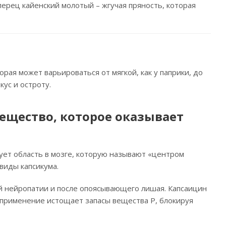
перец кайенский молотый – жгучая пряность, которая
рая может варьироваться от мягкой, как у паприки, до
ус и остроту.
вещество, которое оказывает
ует область в мозге, которую называют «центром
виды капсикума.
й нейропатии и после опоясывающего лишая. Капсаицин
ое применение истощает запасы вещества Р, блокируя