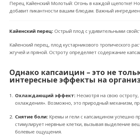
Перец Кайенский Молотый: Огонь в каждой щепотке! Нови
добавит пикантности вашим блюдам. Важный ингредиент 
Кайенский перец:
Острый плод с удивительными свойс
Кайенский перец, плод кустарникового тропического раст
жгучей и пряной. Остроту определяет содержание капсаи
Однако капсаицин – это не толь
интересные эффекты на органи
Охлаждающий эффект:
Несмотря на свою остроту,
охлаждения». Возможно, это природный механизм, пре
Снятие боли:
Кремы и гели с капсаицином успешно п
стимулирует нервные клетки, вызывая выделение вещес
болевые ощущения.