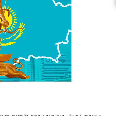
лықты қымбат екендігін көрсетеді. Бүгінгі таңда қол