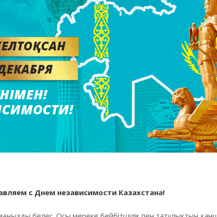
равляем с Днем независимости Казахстана!
маңызды белес. Осы мереке бейбітшілік пен татулықтың қанша