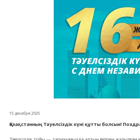
15 декабря 2025
Қазақстанның Тәуелсіздік күні құтты болсын! Позд
Тәуелсіздік тойы — тарихымызда алтын әріппен жазылған 