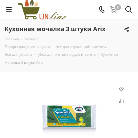
0
Кухонная мочалка 3 штуки Arix
Главная
-
Каталог
-
Товары для дома и кухни — всё для идеальной чистоты
-
Все для уборки
-
губки для мытья посуды и ванны
-
Кухонная
мочалка 3 штуки Arix