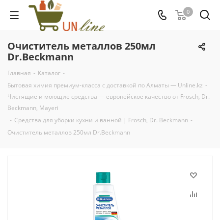
0
Очиститель металлов 250мл
Dr.Beckmann
Главная
-
Каталог
-
Бытовая химия премиум-класса с доставкой по Алматы — Unline.kz
-
Чистящие и моющие средства — европейское качество от Frosch, Dr.
Beckmann, Mayeri
-
Средства для уборки кухни и ванной | Frosch, Dr. Beckmann
-
Очиститель металлов 250мл Dr.Beckmann