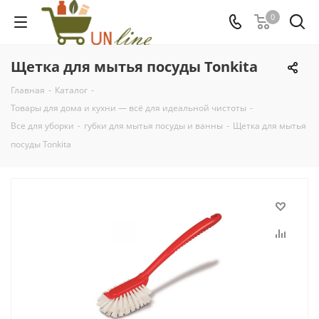
0
Щетка для мытья посуды Tonkita
Главная
-
Каталог
-
Товары для дома и кухни — всё для идеальной чистоты
-
Все для уборки
-
губки для мытья посуды и ванны
-
Щетка для мытья
посуды Tonkita