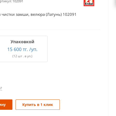
ртикул:
102091
я чистки замши, велюра (Латунь) 102091
Упаковкой
15 600 тг. /уп.
(12 шт . в уп.)
е?
ину
Купить в 1 клик