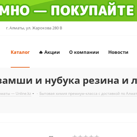
г. Алматы, ул. Жарокова 280 В
Каталог
🔥 Акции
О компании
Новости
 замши и нубука резина и 
маты — Unline.kz
-
Бытовая химия премиум-класса с доставкой по Алмат