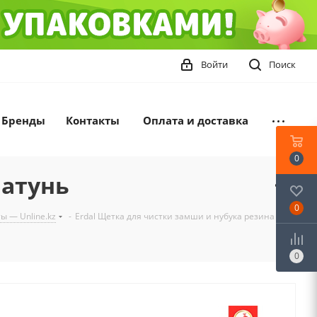
Войти
Поиск
Бренды
Контакты
Оплата и доставка
0
латунь
0
ы — Unline.kz
-
Erdal Щетка для чистки замши и нубука резина и
0