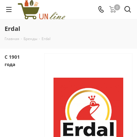
0
Erdal
Главная
-
Бренды
-
Erdal
C 1901
года