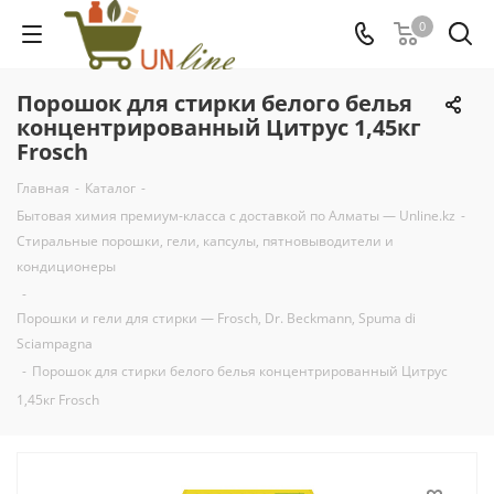
0
Порошок для стирки белого белья
концентрированный Цитрус 1,45кг
Frosch
Главная
-
Каталог
-
Бытовая химия премиум-класса с доставкой по Алматы — Unline.kz
-
Стиральные порошки, гели, капсулы, пятновыводители и
кондиционеры
-
Порошки и гели для стирки — Frosch, Dr. Beckmann, Spuma di
Sciampagna
-
Порошок для стирки белого белья концентрированный Цитрус
1,45кг Frosch