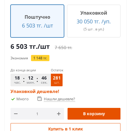
Упаковкой
Поштучно
30 050 тг. /уп.
6 503 тг. /шт
(5 шт . в уп.)
6 503
тг.
/шт
7 650
тг.
Экономия
1 148
тг.
До конца акции
Остаток
18
12
46
281
час.
мин.
сек.
шт.
Упаковкой дешевле!
Много
Нашли дешевле?
В корзину
Купить в 1 клик