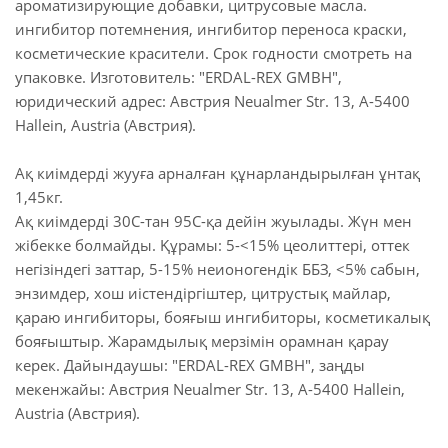
ароматизирующие добавки, цитрусовые масла.
ингибитор потемнения, ингибитор переноса краски,
косметические красители. Срок годности смотреть на
упаковке. Изготовитель: "ERDAL-REX GMBH",
юридический адрес: Австрия Neualmer Str. 13, А-5400
Hallein, Austria (Австрия).
Ақ киімдерді жууға арналған құнарландырылған ұнтақ
1,45кг.
Ақ киімдерді 30С-тан 95С-қа дейін жуылады. Жүн мен
жібекке болмайды. Құрамы: 5-<15% цеолиттері, оттек
негізіндегі заттар, 5-15% неионогендік ББЗ, <5% сабын,
энзимдер, хош иістендіргіштер, цитрустық майлар,
қараю ингибиторы, бояғыш ингибиторы, косметикалық
бояғыштыр. Жарамдылық мерзімін орамнан қарау
керек. Дайындаушы: "ERDAL-REX GMBH", заңды
мекенжайы: Австрия Neualmer Str. 13, А-5400 Hallein,
Austria (Австрия).