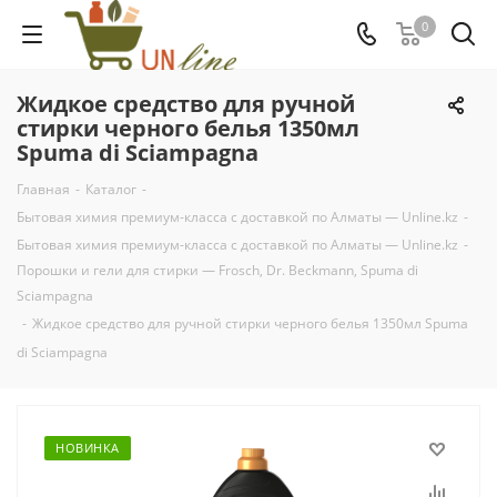
0
Жидкое средство для ручной
стирки черного белья 1350мл
Spuma di Sciampagna
Главная
-
Каталог
-
Бытовая химия премиум-класса с доставкой по Алматы — Unline.kz
-
Бытовая химия премиум-класса с доставкой по Алматы — Unline.kz
-
Порошки и гели для стирки — Frosch, Dr. Beckmann, Spuma di
Sciampagna
-
Жидкое средство для ручной стирки черного белья 1350мл Spuma
di Sciampagna
НОВИНКА