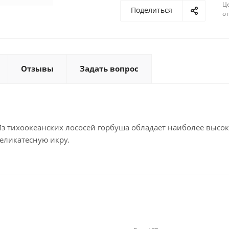
Ц
Поделиться
о
Отзывы
Задать вопрос
Из тихоокеанских лососей горбуша обладает наиболее высо
деликатесную икру.