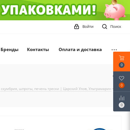
Войти
Поиск
Бренды
Контакты
Оплата и доставка
0
Н
0
 скумбрия, шпроты, печень трески | Царский Улов, Ультрамарин
-
0