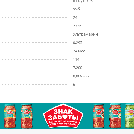
от 0 до +25
ж/б
24
2736
Ультрамарин
0,295
24 мес
114
7,200
0,009366
6