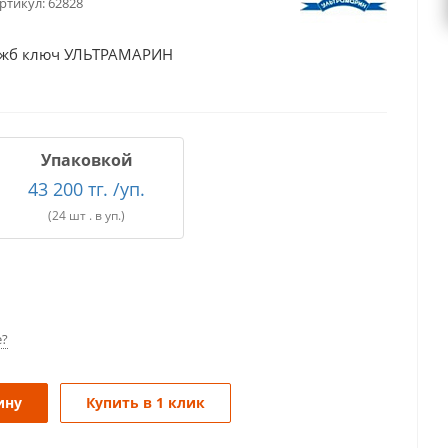
ртикул:
62828
р жб ключ УЛЬТРАМАРИН
Упаковкой
43 200 тг. /уп.
(24 шт . в уп.)
е?
ину
Купить в 1 клик