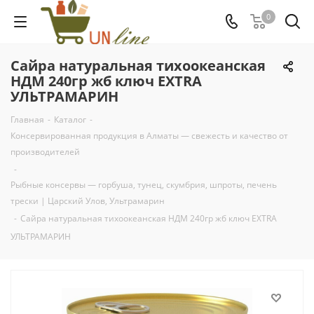
0
Сайра натуральная тихоокеанская
НДМ 240гр жб ключ EXTRA
УЛЬТРАМАРИН
Главная
-
Каталог
-
Консервированная продукция в Алматы — свежесть и качество от
производителей
-
Рыбные консервы — горбуша, тунец, скумбрия, шпроты, печень
трески | Царский Улов, Ультрамарин
-
Сайра натуральная тихоокеанская НДМ 240гр жб ключ EXTRA
УЛЬТРАМАРИН