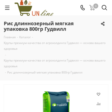
0
Рис длиннозерный мягкая
упаковка 800гр Гудвилл
Главная
-
Каталог
-
Крупы премиум-качества от агрохолдинга Гудвилл — основа вашего
здоровья
-
Крупы премиум-качества от агрохолдинга Гудвилл — основа вашего
здоровья
-
Рис длиннозерный мягкая упаковка 800гр Гудвилл