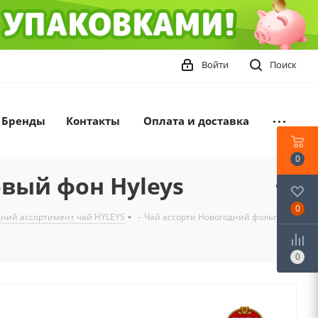
Войти
Поиск
Бренды
Контакты
Оплата и доставка
0
овый фон Hyleys
0
ний ассортимент чай HYLEYS
-
Чай ассорти Новогодний фольга 24
0