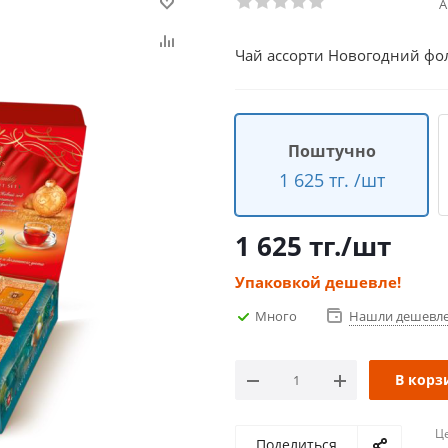
А
Чай ассорти Новогодний фол
Поштучно
1 625 тг. /шт
1 625
тг.
/шт
Упаковкой дешевле!
Много
Нашли дешевл
В корз
Ц
Поделиться