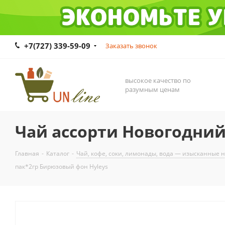
+7(727) 339-59-09
Заказать звонок
высокое качество по
разумным ценам
Чай ассорти Новогодний
Главная
-
Каталог
-
Чай, кофе, соки, лимонады, вода — изысканные 
пак*2гр Бирюзовый фон Hyleys