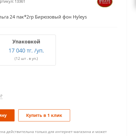
ртикул:
13361
ьга 24 пак*2гр Бирюзовый фон Hyleys
Упаковкой
17 040 тг. /уп.
(12 шт . в уп.)
е?
ину
Купить в 1 клик
ена действительна только для интернет-магазина и может